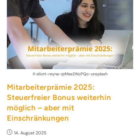
© eliott-reyna-qtMasDNcPQo-unsplash
Mitarbeiterprämie 2025:
Steuerfreier Bonus weiterhin
möglich – aber mit
Einschränkungen
14. August 2025