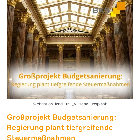
© christian-lendl-rr1j_V-Hoao-unsplash
Großprojekt Budgetsanierung:
Regierung plant tiefgreifende
Steuermaßnahmen