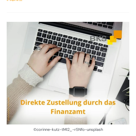
©corinne-kutz-tMI2_-r5Nfo-unsplash