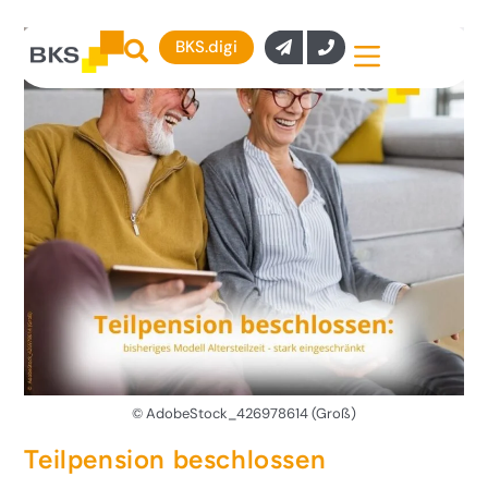
BKS.digi
© AdobeStock_426978614 (Groß)
Teilpension beschlossen