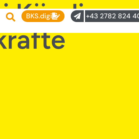
ei Kündigun
BKS.digi
+43 2782 824 4
kräfte