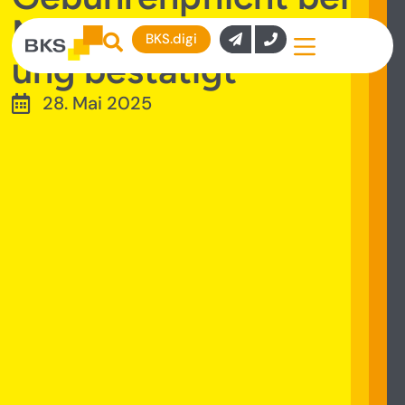
Mietvertragsverlänger
BKS.digi
ung bestätigt
28. Mai 2025