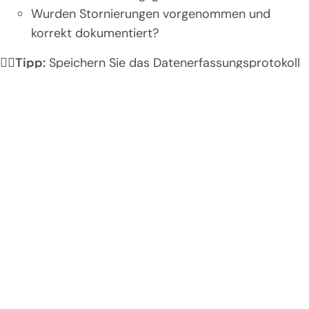
Wurden Stornierungen vorgenommen und
korrekt dokumentiert?
👉🏻
Tipp:
Speichern Sie das Datenerfassungsprotokoll
(DEP) mindestens einmal pro Quartal und sichern Sie
es unveränderbar. Bei der Verwendung von Online-
Kassensystemen, die oft automatisch sichern, ist eine
zusätzliche externe Sicherung sinnvoll (ab dem
Zeitpunkt der Registrierung, pro Jahr und pro Kassa
getrennt).