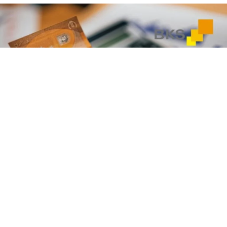
VORIGER
NÄCHSTER
Steuerliche Erleichterungen für Hochwasseropfer 2024
IFB und GFB 2024 – heuer noch investieren