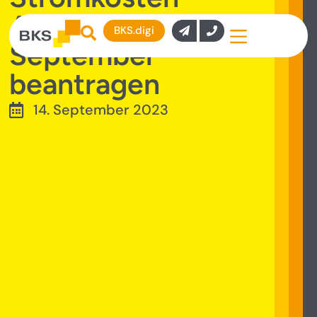
Ausgleich bis 30.
BKS.digi
September
beantragen
14. September 2023