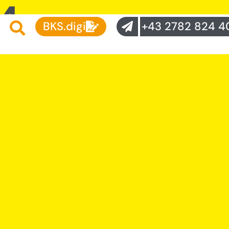
24
BKS.digi
+43 2782 824 4