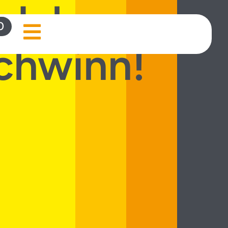
0 Jahren:
0
Schwinn!