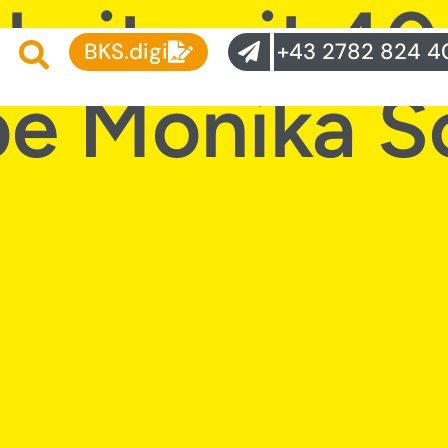
hkeit seit 4
BKS.digi
+43 2782 824 4
ebe Monika 