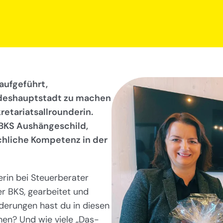
aufgeführt,
andeshauptstadt zu machen
retariatsallrounderin.
 BKS Aushängeschild,
chliche Kompetenz in der
erin bei Steuerberater
r BKS, gearbeitet und
derungen hast du in diesen
en? Und wie viele „Das-