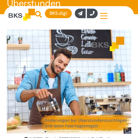
Überstunden
BKS.digi