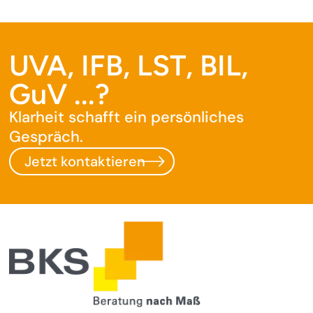
UVA, IFB, LST, BIL,
GuV ...?
Klarheit schafft ein persönliches
Gespräch.
Jetzt kontaktieren