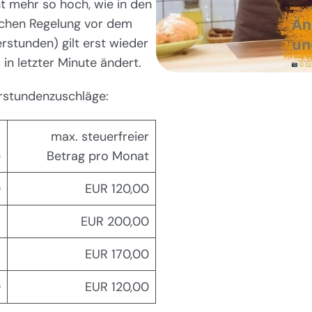
t mehr so hoch, wie in den
ichen Regelung vor dem
stunden) gilt erst wieder
in letzter Minute ändert.
erstundenzuschläge:
-
max. steuerfreier
e
Betrag pro Monat
0
EUR 120,00
8
EUR 200,00
5
EUR 170,00
0
EUR 120,00