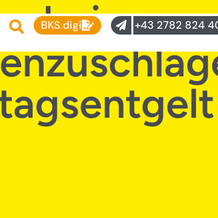
n bei
BKS.digi
+43 2782 824 4
enzuschläg
tagsentgelt