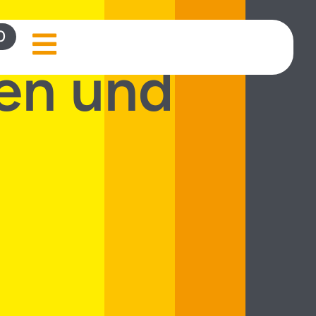
0
en und