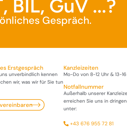
, BIL, GuV ...?
rsönliches Gespräch.
ses Erstgespräch
Kanzleizeiten
 uns unverbindlich kennen
Mo-Do von 8-12 Uhr & 13-16
hen wir, was wir für Sie tun
Notfallnummer
Außerhalb unserer Kanzleize
erreichen Sie uns in dringen
 vereinbaren
unter:
+43 676 955 72 81