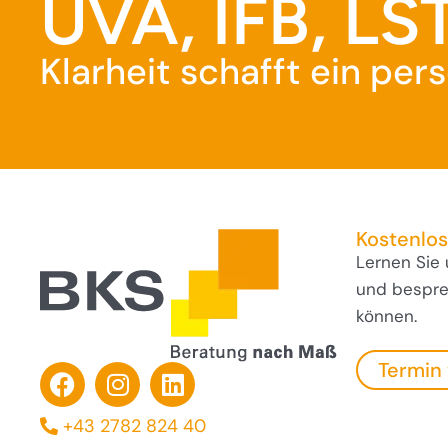
UVA, IFB, LST
Klarheit schafft ein pe
Kostenlo
Lernen Sie
und besprec
können.
Termin
+43 2782 824 40