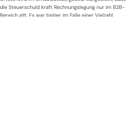
die Steuerschuld kraft Rechnungslegung nur im B2B-
Bereich gilt. Es war bisher im Falle einer Vielzahl
unrichtiger Rechnungen nachzuweisen, dass diese
ausschließlich an Endverbraucher gingen – was in der
Praxis schwer möglich war. Im Urteil des EuGH ist
auch eine pragmatische Schätzung des Verhältnisses
Endverbraucher zu Unternehmern erlaubt.
Erleichterung bei Depotübertragung ins Inland:
Ab
Juli 2026 können Wertpapiere von einem
ausländischen Depot auf ein inländisches übertragen
werden, ohne dass es zu einer Besteuerung in
Österreich kommt. Bislang war für die steuerfreie
Übertragung erforderlich, dass die ausländische
Depotstelle der inländischen Stelle die korrekten
steuerlichen Anschaffungskosten pro Wertpapier