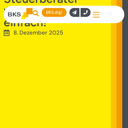
wechseln? Geht ganz
BKS.digi
einfach!
8. Dezember 2025