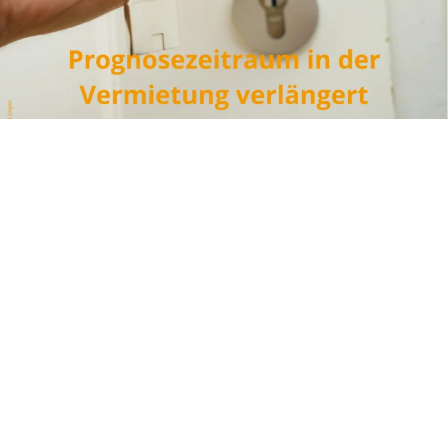
VORIGER
NÄCHSTER
ÖGK Fax‐Vorlage: Vor‐Ort‐Anmeldung
Spendenabsetzbarkeit neu – jetzt Antrag stellen