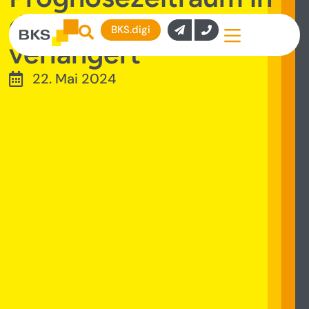
der Vermietung
BKS.digi
verlängert
22. Mai 2024