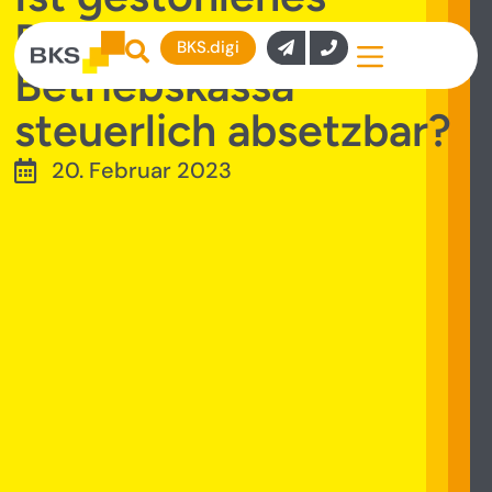
Bargeld aus der
BKS.digi
Betriebskassa
steuerlich absetzbar?
20. Februar 2023