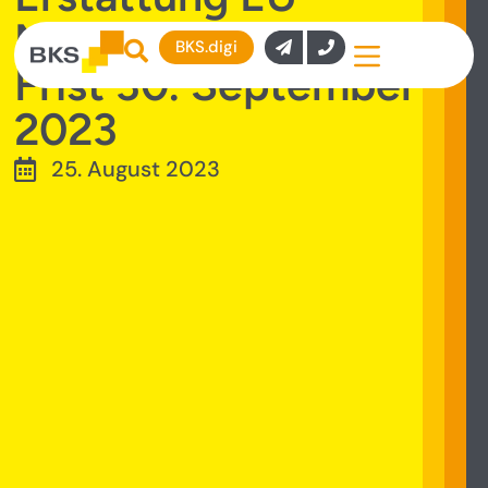
Mehrwertsteuern –
BKS.digi
Frist 30. September
2023
25. August 2023