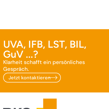
UVA, IFB, LST, BIL,
GuV ...?
Klarheit schafft ein persönliches
Gespräch.
Jetzt kontaktieren