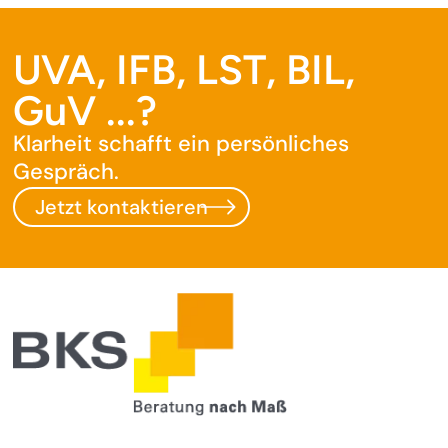
UVA, IFB, LST, BIL,
GuV ...?
Klarheit schafft ein persönliches
Gespräch.
Jetzt kontaktieren