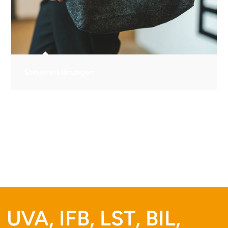
Steuererklärungen
UVA, IFB, LST, BIL,