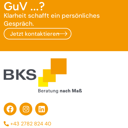
GuV ...?
Klarheit schafft ein persönliches
Gespräch.
Jetzt kontaktieren
+43 2782 824 40