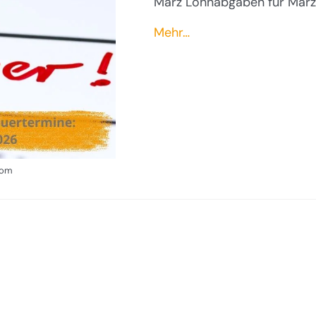
März Lohnabgaben für Mär
Mehr…
com