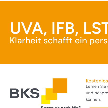
UVA, IFB, LST
Klarheit schafft ein pe
Kostenlo
Lernen Sie
und besprec
können.