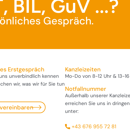
, BIL, GuV ...?
rsönliches Gespräch.
ses Erstgespräch
Kanzleizeiten
 uns unverbindlich kennen
Mo-Do von 8-12 Uhr & 13-16
hen wir, was wir für Sie tun
Notfallnummer
Außerhalb unserer Kanzleize
erreichen Sie uns in dringen
 vereinbaren
unter:
+43 676 955 72 81