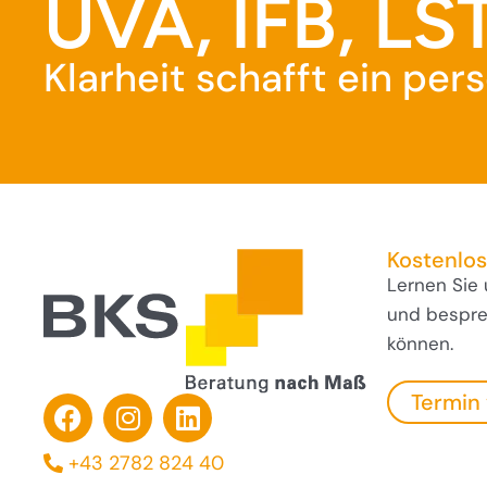
UVA, IFB, LST
Klarheit schafft ein pe
Kostenlo
Lernen Sie
und besprec
können.
Termin
+43 2782 824 40