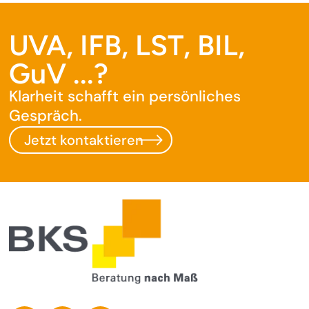
UVA, IFB, LST, BIL,
GuV ...?
Klarheit schafft ein persönliches
Gespräch.
Jetzt kontaktieren