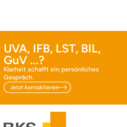
UVA, IFB, LST, BIL,
GuV ...?
Klarheit schafft ein persönliches
Gespräch.
Jetzt kontaktieren