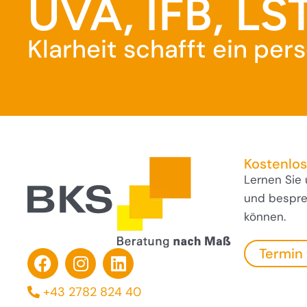
UVA, IFB, LST
Klarheit schafft ein pe
Kostenlo
Lernen Sie
und besprec
können.
Termin
+43 2782 824 40