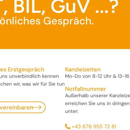
, BIL, GuV ...?
rsönliches Gespräch.
ses Erstgespräch
Kanzleizeiten
 uns unverbindlich kennen
Mo-Do von 8-12 Uhr & 13-16
hen wir, was wir für Sie tun
Notfallnummer
Außerhalb unserer Kanzleize
erreichen Sie uns in dringen
 vereinbaren
unter:
+43 676 955 72 81