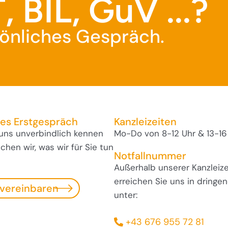
, BIL, GuV ...?
rsönliches Gespräch.
ses Erstgespräch
Kanzleizeiten
 uns unverbindlich kennen
Mo-Do von 8-12 Uhr & 13-16
hen wir, was wir für Sie tun
Notfallnummer
Außerhalb unserer Kanzleize
erreichen Sie uns in dringen
 vereinbaren
unter:
+43 676 955 72 81