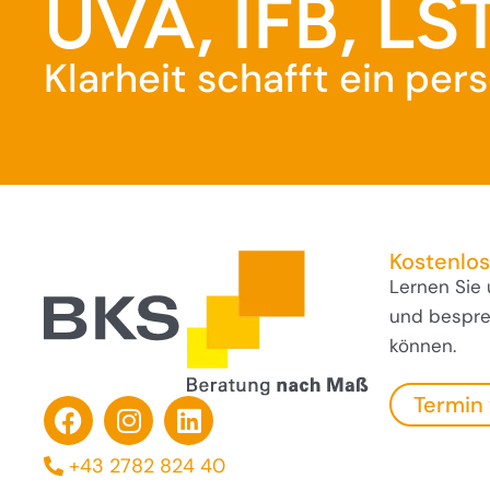
UVA, IFB, LST
Klarheit schafft ein pe
Kostenlo
Lernen Sie
und besprec
können.
Termin
+43 2782 824 40