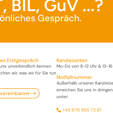
, BIL, GuV ...?
rsönliches Gespräch.
ses Erstgespräch
Kanzleizeiten
 uns unverbindlich kennen
Mo-Do von 8-12 Uhr & 13-16
hen wir, was wir für Sie tun
Notfallnummer
Außerhalb unserer Kanzleize
erreichen Sie uns in dringen
 vereinbaren
unter:
+43 676 955 72 81