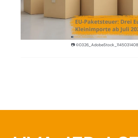
📷 ©0326_AdobeStock_114503140