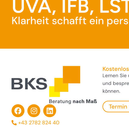
UVA, IFB, LST
Klarheit schafft ein pe
Kostenlo
Lernen Sie
und besprec
können.
Termin
+43 2782 824 40