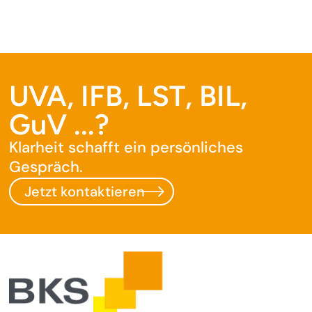
UVA, IFB, LST, BIL,
GuV ...?
Klarheit schafft ein persönliches
Gespräch.
Jetzt kontaktieren