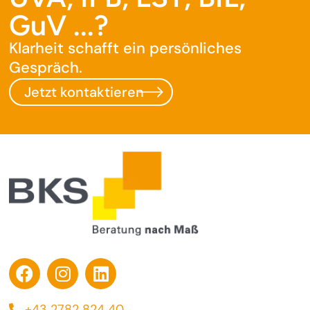
GuV ...?
Klarheit schafft ein persönliches
Gespräch.
Jetzt kontaktieren
+43 2782 824 40